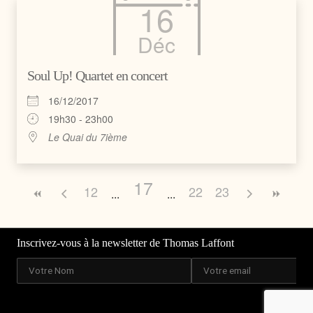
16
Déc
Soul Up! Quartet en concert
16/12/2017
19h30 - 23h00
Le Quai du 7ième
17
12
22
23
Inscrivez-vous à la newsletter de Thomas Laffont