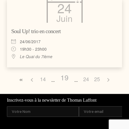
24
Juin
Soul Up! trio en concert
24/06/2017
19h30 - 23h00
Le Quai du 7ième
19
14
24
25
Inscrivez-vous à la newsletter de Thomas Laffont