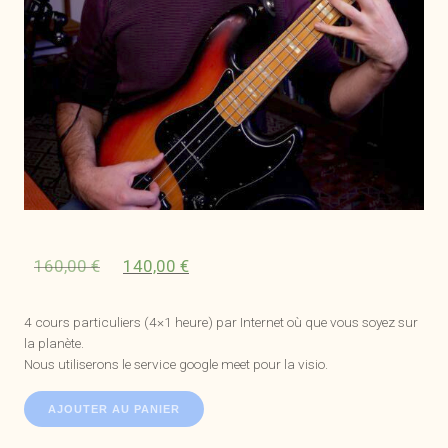
Le
Le
160,00
€
140,00
€
prix
prix
initial
actuel
4 cours particuliers (4×1 heure) par Internet où que vous soyez sur
était :
est :
la planète.
160,00 €.
140,00 €.
Nous utiliserons le service google meet pour la visio.
quantité
AJOUTER AU PANIER
de
Pack