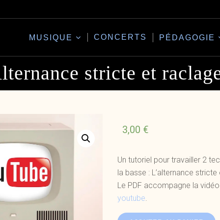
CONCERTS
MUSIQUE
PÉDAGOGIE
lternance stricte et raclag
3,00
€
Un tutoriel pour travailler 2 t
la basse : L’alternance stricte 
Le PDF accompagne la vidéo 
youtube
.
quantité