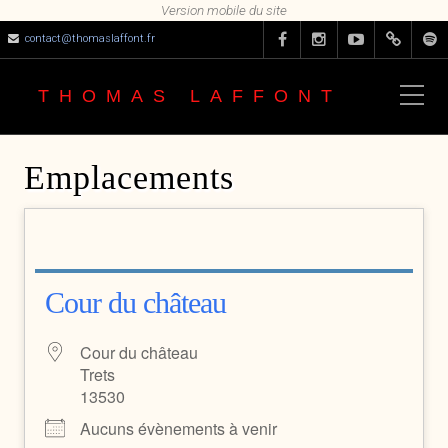
contact@thomaslaffont.fr
THOMAS LAFFONT
Emplacements
Cour du château
Cour du château
Trets
13530
Aucuns évènements à venir