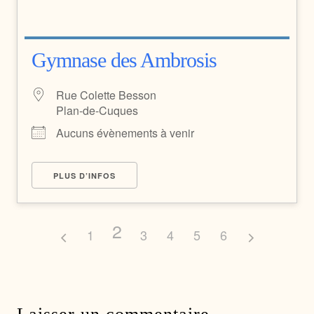
Gymnase des Ambrosis
Rue Colette Besson
Plan-de-Cuques
Aucuns évènements à venir
PLUS D’INFOS
2
1
3
4
5
6