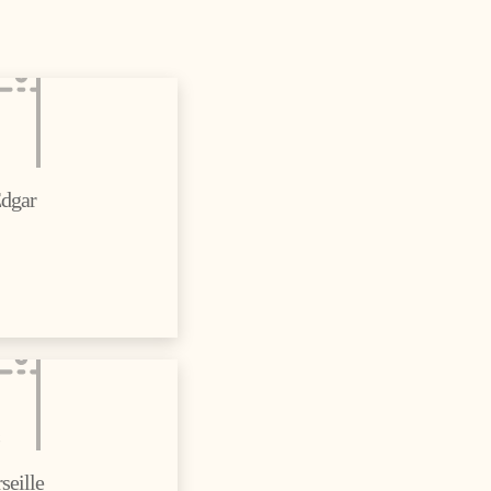
Edgar
c
seille