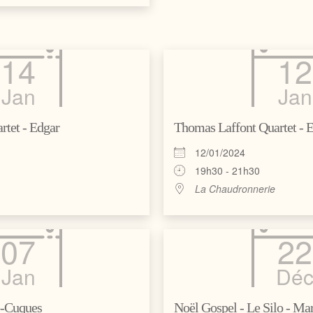
14
12
Jan
Jan
tet - Edgar
Thomas Laffont Quartet - 
12/01/2024
19h30 - 21h30
La Chaudronnerie
07
22
Jan
Dé
de-Cuques
Noël Gospel - Le Silo - Mar