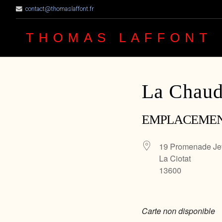
contact@thomaslaffont.fr
THOMAS LAFFONT
La Chaud
EMPLACEME
19 Promenade Je
La Ciotat
13600
Carte non disponible