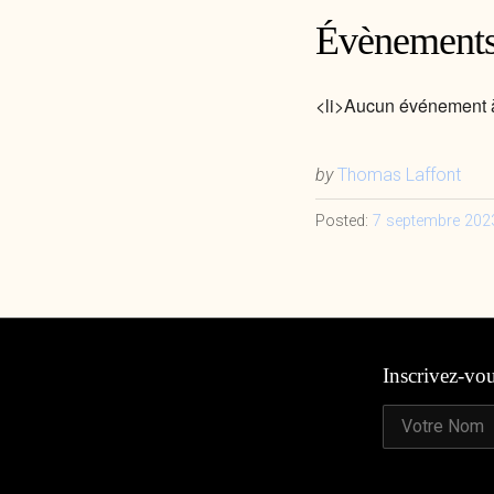
Évènements
<li>Aucun événement à
by
Thomas Laffont
Posted:
7 septembre 202
Inscrivez-vo