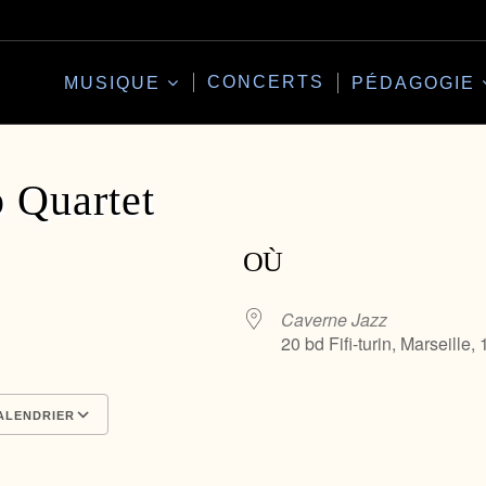
CONCERTS
MUSIQUE
PÉDAGOGIE
 Quartet
OÙ
Caverne Jazz
20 bd Fifi-turin, Marseille,
ALENDRIER
Calendrier Google
iCalendar