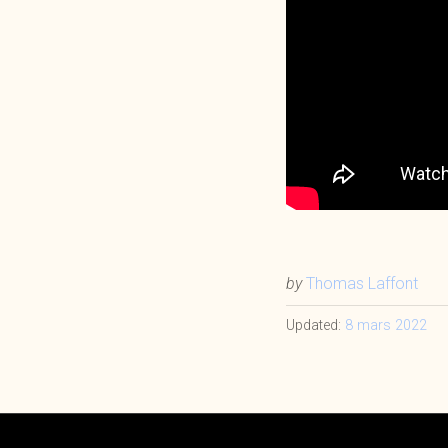
by
Thomas Laffont
Updated:
8 mars 2022