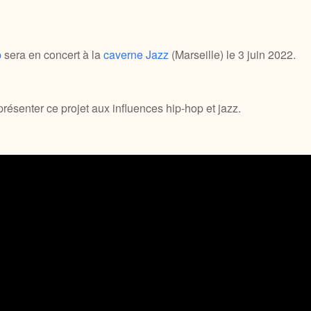
p
sera en concert à la
caverne Jazz
(Marseille) le 3 juin 2022.
résenter ce projet aux influences hip-hop et jazz.