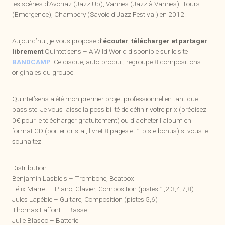
les scènes d’Avoriaz (Jazz Up), Vannes (Jazz à Vannes), Tours
(Emergence), Chambéry (Savoie d’Jazz Festival) en 2012.
Aujourd’hui, je vous propose d’
écouter
,
télécharger et partager
librement
Quintet’sens – A Wild World disponible sur le site
BANDCAMP
. Ce disque, auto-produit, regroupe 8 compositions
originales du groupe.
Quintet’sens a été mon premier projet professionnel en tant que
bassiste. Je vous laisse la possibilité de définir votre prix (précisez
0€ pour le télécharger gratuitement) ou d’acheter l’album en
format CD (boitier cristal, livret 8 pages et 1 piste bonus) si vous le
souhaitez.
Distribution :
Benjamin Lasbleis – Trombone, Beatbox
Félix Marret – Piano, Clavier, Composition (pistes 1,2,3,4,7,8)
Jules Lapébie – Guitare, Composition (pistes 5,6)
Thomas Laffont – Basse
Julie Blasco – Batterie