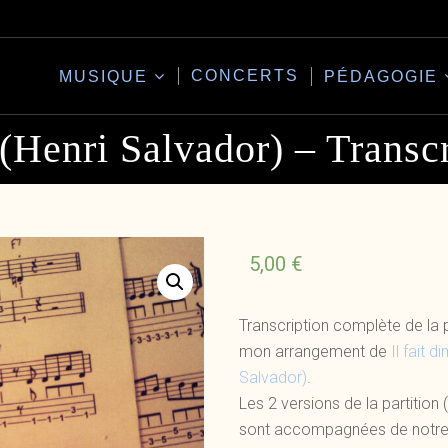
CONCERTS
MUSIQUE
PÉDAGOGIE
 (Henri Salvador) – Trans
5,00
€
Transcription complète de la 
mon arrangement de
Il fait 
Salvador)
.
Les 2 versions de la partition 
sont accompagnées de notre 