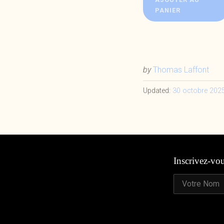
PANIER
by
Thomas Laffont
Updated:
30 octobre 202
Inscrivez-vo