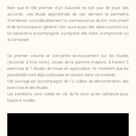
Bien que le rôle premier d’un bassiste ne soit pas de jouer des
accords, une étude approfondie de ces derniers te permettra
d’améliorer considérablement la connaissance de ton instrument
et de la musique en général. Ceci aura aussi des répercussions sur
ta capacité à accompagner, à préparer des solos, à improviser ou
à composer.
Ce premier volume se concentre exclusivement sur les triades
(accords à trois sons), issues de la gamme majeure, à travers 5
exercices et 7 études de mises en application. Ils montrent que les
possibilités sont déjà colossales en restant dans ce contexte.
Cet ouvrage est accompagné de 12 vidéos de démonstration des
exercices et des études.
Les partitions sont notées en clé de fa ainsi qu’en tablature pour
basse 4 cordes.