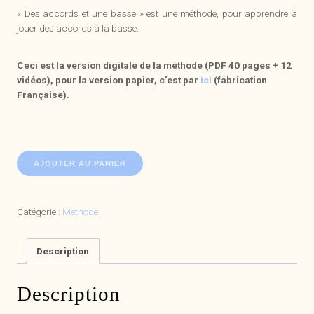
« Des accords et une basse » est une méthode, pour apprendre à
jouer des accords à la basse.
Ceci est la version digitale de la méthode (PDF 40 pages + 12
vidéos), pour la version papier, c’est par
ici
(fabrication
Française).
quantité
AJOUTER AU PANIER
de
Des
accords
Catégorie :
Methode
et
une
basse
Description
:
Volume
Description
1