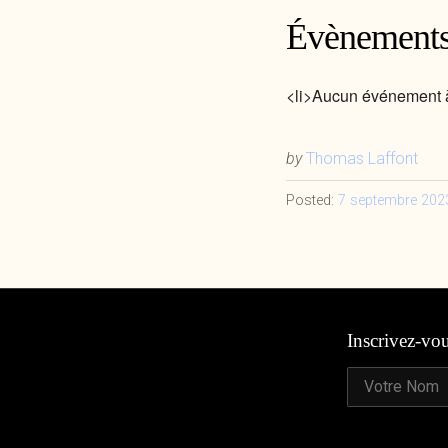
Évènements
<li>Aucun événement à
by
Thomas Laffont
Posted:
7 septembre 202
Inscrivez-vo