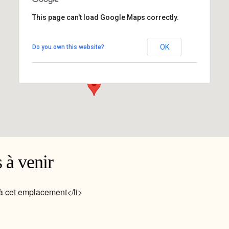
This page can't load Google Maps correctly.
L'Arthémuse
OK
Do you own this website?
5 rue Armand Bédarride - Marseille
Voir Évènements
 à venir
 cet emplacement</li>