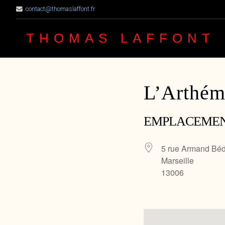
contact@thomaslaffont.fr
THOMAS LAFFONT
L’Arthém
EMPLACEME
5 rue Armand Béd
Marseille
13006