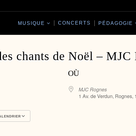
CONCERTS
MUSIQUE
PÉDAGOGIE
des chants de Noël – MJC
OÙ
MJC Rognes
1 Av. de Verdun, Rognes,
ALENDRIER
Calendrier Google
iCalendar