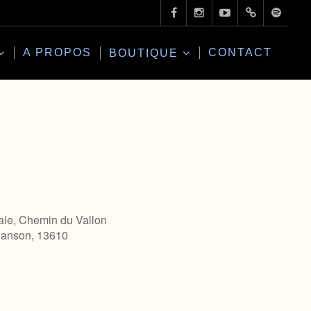
A PROPOS
CONTACT
BOUTIQUE
cale, Chemin du Vallon
-Janson, 13610
Office 365
Outlo