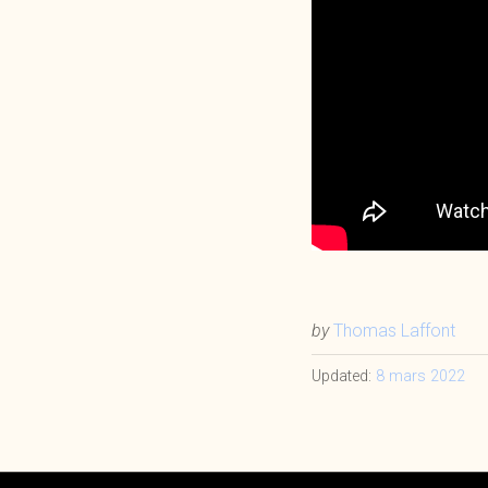
by
Thomas Laffont
Updated:
8 mars 2022