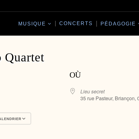
CONCERTS
MUSIQUE
PÉDAGOGIE
 Quartet
OÙ
Lieu secret
35 rue Pasteur, Briançon,
ALENDRIER
Calendrier Google
iCalendar