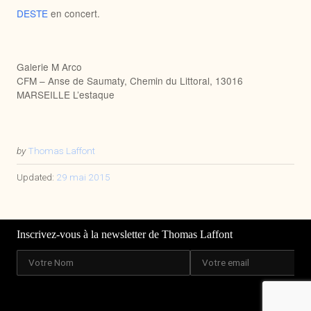
DESTE
en concert.
Galerie M Arco
CFM – Anse de Saumaty, Chemin du Littoral, 13016
MARSEILLE L’estaque
by
Thomas Laffont
Updated:
29 mai 2015
Inscrivez-vous à la newsletter de Thomas Laffont