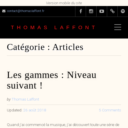
contact@thomaslaffont.fr
THOMAS LAFFONT
Catégorie :
Articles
Les gammes : Niveau
suivant !
by
Thomas Laffont
Updated:
26 août 2018
5 Comments
Quand j’ai commencé la musique, j’ai découvert toute une série de