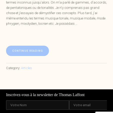
termes inconnus jusqu’alors. On m’a parlé de gammes, d’accords,
de pentatoniques ou de tonalités. Je n’y comprenais pas grand
chose et j’essayais de démystifier ces concepts. Plus tard, j’ai
même entendu les termes musique tonale, musique modale, mode
phrygien, mixolydien, locrien etc. Je possédais …
« LES
CONTINUE READING
GAMMES
:
NIVEAU
Category:
Articles
SUIVANT
! »
Inscrivez-vous à la newsletter de Thomas Laffont