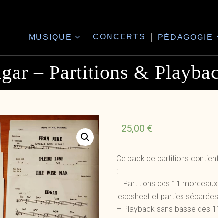
CONCERTS
MUSIQUE
PÉDAGOGIE
gar – Partitions & Playba
25,00
€
Ce pack de partitions contien
:
– Partitions des 11 morceaux 
leadsheet et parties séparées
– Playback sans basse des 1