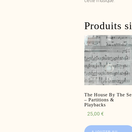
cette musique.
Produits s
The House By The Se
– Partitions &
Playbacks
25,00
€
AJOUTER AU