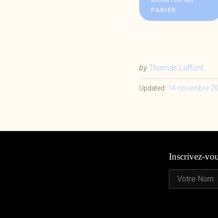
PANIER
by
Thomas Laffont
Updated:
14 novembre 2
Inscrivez-vo