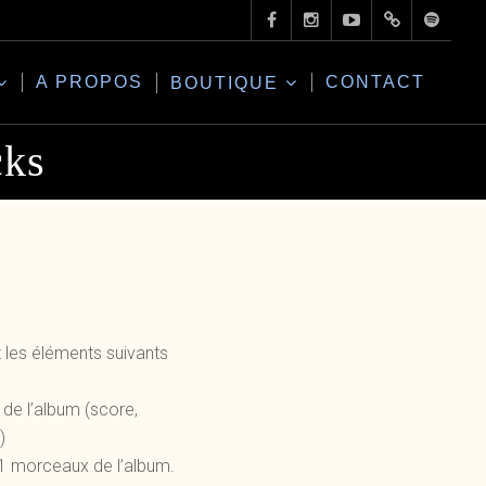
A PROPOS
CONTACT
BOUTIQUE
cks
t les éléments suivants
de l’album (score,
)
1 morceaux de l’album.