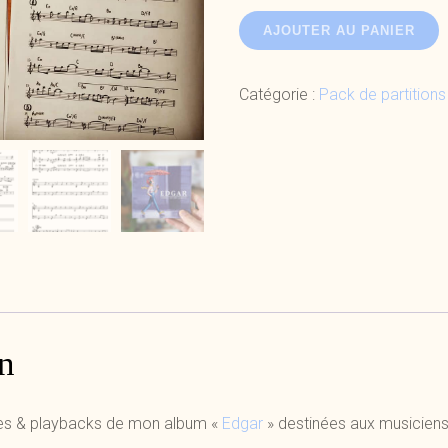
quantité
AJOUTER AU PANIER
de
Edgar
Catégorie :
Pack de partitions
-
Partitions
&
Playbacks
n
tes & playbacks de mon album «
Edgar
» destinées aux musiciens 