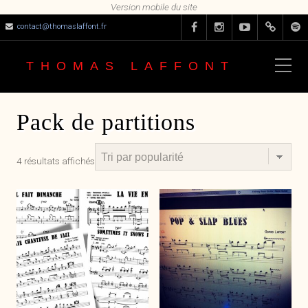
contact@thomaslaffont.fr
THOMAS LAFFONT
Pack de partitions
Trié
4 résultats affichés
par
popularité