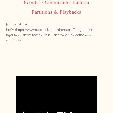
Ecouter / Commander l’album
Partitions & Playbacks
[spu-facebook
href= »https://www.facebook.com/thomaslaffontgroup/ »
layout= » » show_faces= »true » share= »true » action= » »
width= » »]