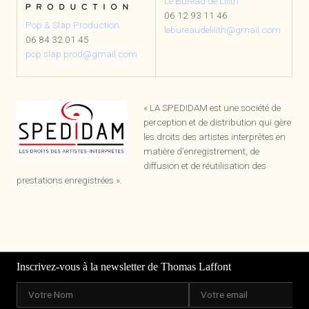
Le Bureau de Lilith
06 12 93 11 46
Pop & Slap Production
lebureaudelilith@gmail.com
06 84 32 01 45
pop.slap.prod@gmail.com
« LA SPEDIDAM est une société de
perception et de distribution qui gère
les droits des artistes interprètes en
matière d’enregistrement, de
diffusion et de réutilisation des
prestations enregistrées ».
Inscrivez-vous à la newsletter de Thomas Laffont